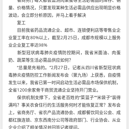
省商务厅每天都会监测肉菜蛋等生活必需品的库存、销
量、价格情况，只要发现某种生活必需品供应出现明显价格
波动，会立即分析原因，并马上着手解决
复工
目前我省药品流通企业、超市、连锁便利店等零售业企
业复工率在80%以上，截至2月25日，成都市规模以上服务
业企业复工率达98%
新型冠状病毒肺炎疫情防控期间，我省米面油、肉蛋
奶、蔬菜等生活必需品供应如何？
“总量是充裕的。”2月27日，记者从四川省新型冠状病
毒肺炎疫情防控工作新闻发布会（第九场）上获悉，自疫情
发生以来，我省已第一时间启动生活必需品市场保供机制，
全省1200余家骨干商贸流通企业坚持开门营业。
保供机制支撑下，全省老百姓的“菜篮子”“米袋子”装得
满吗？事关衣食住行的生活服务何时才能恢复正常？发布会
上，省商务厅、省农产品流通协会、成都餐饮同业公会、成
都红旗连锁、京东西南分公司等政府部门、行业协会、从业
企业介绍了相关情况并回答记者提问。