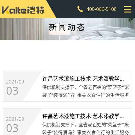
400-066-5108
新闻动态
许昌艺术漆施工技术 艺术漆教学培训 艺术涂料注意事项4
2021/09
03
保供机制支撑下，全省老百姓的“菜篮子”“米
袋子”装得满吗？事关衣食住行的生活服务
何时才能恢复正常？发布会上，省商务厅、
省农产品流通协会、成都餐饮同业公会、成
许昌艺术漆施工技术 艺术漆教学培训 艺术涂料注意事项3
都红旗连锁、京东西南分公司等政府部门、
2021/09
03
保供机制支撑下，全省老百姓的“菜篮子”“米
行业协......
袋子”装得满吗？事关衣食住行的生活服务