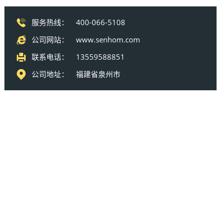
服务热线：
400-066-5108
公司网站：
www.senhom.com
联系电话：
13559588851
公司地址：
福建省泉州市