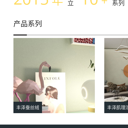
年
+
立
系列
产品系列
丰泽蚕丝绒
丰泽肌理