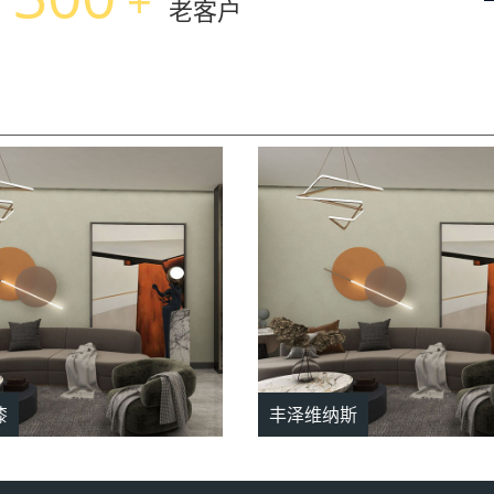
+
老客户
漆
丰泽维纳斯