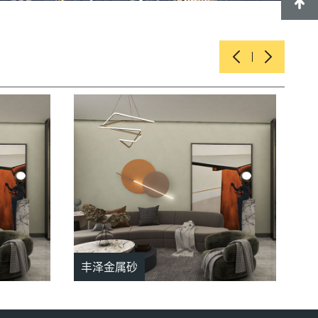
丰泽金属砂
丰