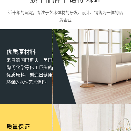
品，满足了客户对墙面的个性化需求。
近十年的沉淀，专注于艺术壁材的研发、设计、销售为一体的品
牌企业
优质原材料
来自德国巴斯夫，美国
陶氏化学等化工巨头的
优质原料，创造出健康
环保的水性艺术涂料！
质量保证