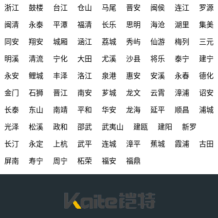
浙江
鼓楼
台江
仓山
马尾
晋安
闽侯
连江
罗源
闽清
永泰
平潭
福清
长乐
思明
海沧
湖里
集美
同安
翔安
城厢
涵江
荔城
秀屿
仙游
梅列
三元
明溪
清流
宁化
大田
尤溪
沙县
将乐
泰宁
建宁
永安
鲤城
丰泽
洛江
泉港
惠安
安溪
永春
德化
金门
石狮
晋江
南安
芗城
龙文
云霄
漳浦
诏安
长泰
东山
南靖
平和
华安
龙海
延平
顺昌
浦城
光泽
松溪
政和
邵武
武夷山
建瓯
建阳
新罗
长汀
永定
上杭
武平
连城
漳平
蕉城
霞浦
古田
屏南
寿宁
周宁
柘荣
福安
福鼎