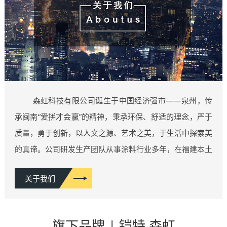
森虹科技有限公司诞生于中国经济强市——泉州，传
承闽南“爱拼才会赢”的精神，秉承环保、舒适的理念，严于
质量，勇于创新，以人文之源、艺术之美，于生活中探索美
的真谛。公司研发生产团队从事涂料行业多年，在福建本土
施工案例上千例，概含各类豪宅家装、商业空间、五星酒店
关于我们
等类型，积累了丰富的行业经验，厚积薄发，因而拥有了业
内一流的产品研发团队。相继推出：维纳斯系列、雅晶石系
列、肌理漆系列、功能性艺术漆系列……等10多类系列产
旗下品牌 | 铠特 森虹