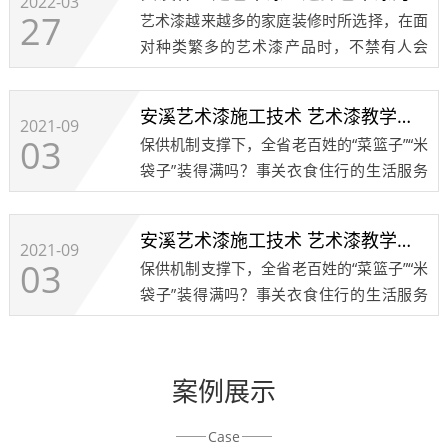
2022-03
27
艺术漆越来越多的家庭装修时所选择，在面
对种类繁多的艺术漆产品时，不禁有人会
问，什么是艺术漆，他和其它的墙面装修材
料有什么区别，他的特点又是什么呢？今天
安溪艺术漆施工技术 艺术漆教学培训 艺术涂料注意事项8
小编就带大家去了解一下艺术漆：艺术漆和
2021-09
03
保供机制支撑下，全省老百姓的“菜篮子”“米
其他墙面装饰......
袋子”装得满吗？事关衣食住行的生活服务
何时才能恢复正常？发布会上，省商务厅、
省农产品流通协会、成都餐饮同业公会、成
安溪艺术漆施工技术 艺术漆教学培训 艺术涂料注意事项7
都红旗连锁、京东西南分公司等政府部门、
2021-09
03
保供机制支撑下，全省老百姓的“菜篮子”“米
行业协......
袋子”装得满吗？事关衣食住行的生活服务
何时才能恢复正常？发布会上，省商务厅、
省农产品流通协会、成都餐饮同业公会、成
都红旗连锁、京东西南分公司等政府部门、
案例展示
行业协......
Case