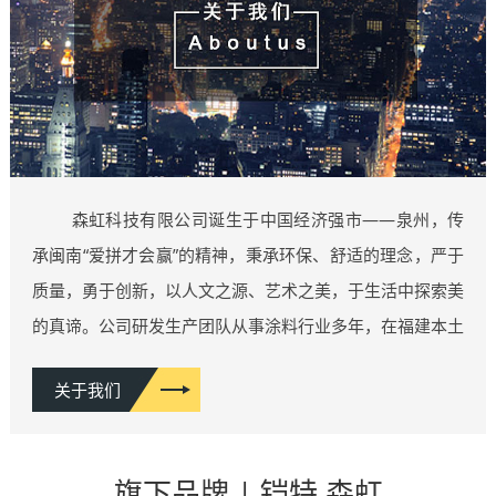
森虹科技有限公司诞生于中国经济强市——泉州，传
承闽南“爱拼才会赢”的精神，秉承环保、舒适的理念，严于
质量，勇于创新，以人文之源、艺术之美，于生活中探索美
的真谛。公司研发生产团队从事涂料行业多年，在福建本土
施工案例上千例，概含各类豪宅家装、商业空间、五星酒店
关于我们
等类型，积累了丰富的行业经验，厚积薄发，因而拥有了业
内一流的产品研发团队。相继推出：维纳斯系列、雅晶石系
列、肌理漆系列、功能性艺术漆系列……等10多类系列产
旗下品牌 | 铠特 森虹