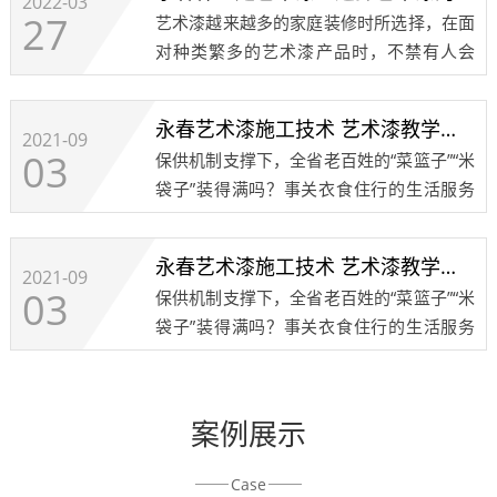
2022-03
27
艺术漆越来越多的家庭装修时所选择，在面
对种类繁多的艺术漆产品时，不禁有人会
问，什么是艺术漆，他和其它的墙面装修材
料有什么区别，他的特点又是什么呢？今天
永春艺术漆施工技术 艺术漆教学培训 艺术涂料注意事项8
小编就带大家去了解一下艺术漆：艺术漆和
2021-09
03
保供机制支撑下，全省老百姓的“菜篮子”“米
其他墙面装饰......
袋子”装得满吗？事关衣食住行的生活服务
何时才能恢复正常？发布会上，省商务厅、
省农产品流通协会、成都餐饮同业公会、成
永春艺术漆施工技术 艺术漆教学培训 艺术涂料注意事项7
都红旗连锁、京东西南分公司等政府部门、
2021-09
03
保供机制支撑下，全省老百姓的“菜篮子”“米
行业协......
袋子”装得满吗？事关衣食住行的生活服务
何时才能恢复正常？发布会上，省商务厅、
省农产品流通协会、成都餐饮同业公会、成
都红旗连锁、京东西南分公司等政府部门、
案例展示
行业协......
Case