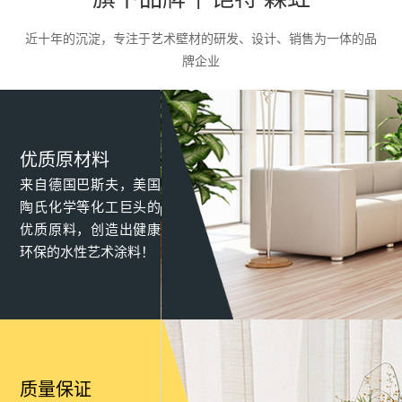
品，满足了客户对墙面的个性化需求。
近十年的沉淀，专注于艺术壁材的研发、设计、销售为一体的品
牌企业
优质原材料
来自德国巴斯夫，美国
陶氏化学等化工巨头的
优质原料，创造出健康
环保的水性艺术涂料！
质量保证