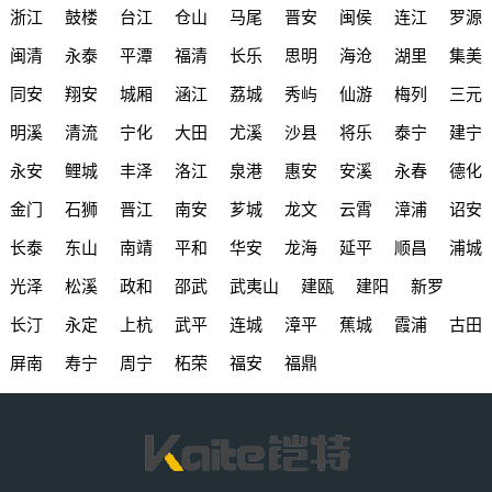
浙江
鼓楼
台江
仓山
马尾
晋安
闽侯
连江
罗源
闽清
永泰
平潭
福清
长乐
思明
海沧
湖里
集美
同安
翔安
城厢
涵江
荔城
秀屿
仙游
梅列
三元
明溪
清流
宁化
大田
尤溪
沙县
将乐
泰宁
建宁
永安
鲤城
丰泽
洛江
泉港
惠安
安溪
永春
德化
金门
石狮
晋江
南安
芗城
龙文
云霄
漳浦
诏安
长泰
东山
南靖
平和
华安
龙海
延平
顺昌
浦城
光泽
松溪
政和
邵武
武夷山
建瓯
建阳
新罗
长汀
永定
上杭
武平
连城
漳平
蕉城
霞浦
古田
屏南
寿宁
周宁
柘荣
福安
福鼎