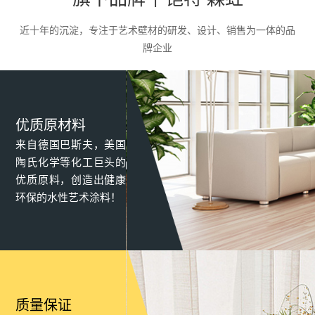
品，满足了客户对墙面的个性化需求。
近十年的沉淀，专注于艺术壁材的研发、设计、销售为一体的品
牌企业
优质原材料
来自德国巴斯夫，美国
陶氏化学等化工巨头的
优质原料，创造出健康
环保的水性艺术涂料！
质量保证