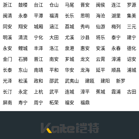
浙江
鼓楼
台江
仓山
马尾
晋安
闽侯
连江
罗源
闽清
永泰
平潭
福清
长乐
思明
海沧
湖里
集美
同安
翔安
城厢
涵江
荔城
秀屿
仙游
梅列
三元
明溪
清流
宁化
大田
尤溪
沙县
将乐
泰宁
建宁
永安
鲤城
丰泽
洛江
泉港
惠安
安溪
永春
德化
金门
石狮
晋江
南安
芗城
龙文
云霄
漳浦
诏安
长泰
东山
南靖
平和
华安
龙海
延平
顺昌
浦城
光泽
松溪
政和
邵武
武夷山
建瓯
建阳
新罗
长汀
永定
上杭
武平
连城
漳平
蕉城
霞浦
古田
屏南
寿宁
周宁
柘荣
福安
福鼎