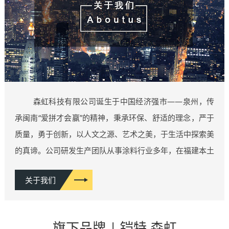
森虹科技有限公司诞生于中国经济强市——泉州，传
承闽南“爱拼才会赢”的精神，秉承环保、舒适的理念，严于
质量，勇于创新，以人文之源、艺术之美，于生活中探索美
的真谛。公司研发生产团队从事涂料行业多年，在福建本土
施工案例上千例，概含各类豪宅家装、商业空间、五星酒店
关于我们
等类型，积累了丰富的行业经验，厚积薄发，因而拥有了业
内一流的产品研发团队。相继推出：维纳斯系列、雅晶石系
列、肌理漆系列、功能性艺术漆系列……等10多类系列产
旗下品牌 | 铠特 森虹