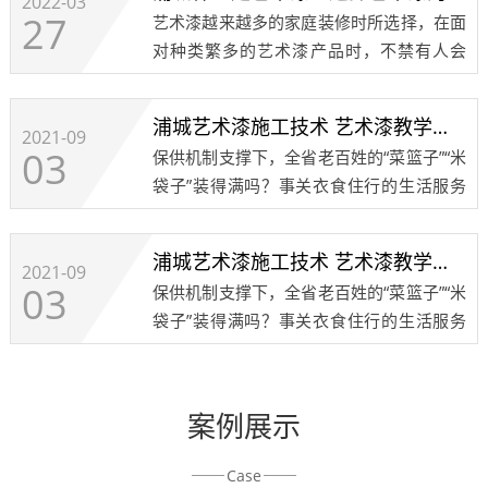
2022-03
27
艺术漆越来越多的家庭装修时所选择，在面
对种类繁多的艺术漆产品时，不禁有人会
问，什么是艺术漆，他和其它的墙面装修材
料有什么区别，他的特点又是什么呢？今天
浦城艺术漆施工技术 艺术漆教学培训 艺术涂料注意事项8
小编就带大家去了解一下艺术漆：艺术漆和
2021-09
03
保供机制支撑下，全省老百姓的“菜篮子”“米
其他墙面装饰......
袋子”装得满吗？事关衣食住行的生活服务
何时才能恢复正常？发布会上，省商务厅、
省农产品流通协会、成都餐饮同业公会、成
浦城艺术漆施工技术 艺术漆教学培训 艺术涂料注意事项7
都红旗连锁、京东西南分公司等政府部门、
2021-09
03
保供机制支撑下，全省老百姓的“菜篮子”“米
行业协......
袋子”装得满吗？事关衣食住行的生活服务
何时才能恢复正常？发布会上，省商务厅、
省农产品流通协会、成都餐饮同业公会、成
都红旗连锁、京东西南分公司等政府部门、
案例展示
行业协......
Case