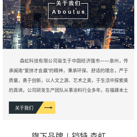
森虹科技有限公司诞生于中国经济强市——泉州，传
承闽南“爱拼才会赢”的精神，秉承环保、舒适的理念，严于
质量，勇于创新，以人文之源、艺术之美，于生活中探索美
的真谛。公司研发生产团队从事涂料行业多年，在福建本土
施工案例上千例，概含各类豪宅家装、商业空间、五星酒店
关于我们
等类型，积累了丰富的行业经验，厚积薄发，因而拥有了业
内一流的产品研发团队。相继推出：维纳斯系列、雅晶石系
列、肌理漆系列、功能性艺术漆系列……等10多类系列产
旗下品牌 | 铠特 森虹