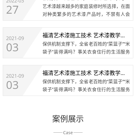
2022-03
27
艺术漆越来越多的家庭装修时所选择，在面
对种类繁多的艺术漆产品时，不禁有人会
问，什么是艺术漆，他和其它的墙面装修材
料有什么区别，他的特点又是什么呢？今天
福清艺术漆施工技术 艺术漆教学培训 艺术涂料注意事项8
小编就带大家去了解一下艺术漆：艺术漆和
2021-09
03
保供机制支撑下，全省老百姓的“菜篮子”“米
其他墙面装饰......
袋子”装得满吗？事关衣食住行的生活服务
何时才能恢复正常？发布会上，省商务厅、
省农产品流通协会、成都餐饮同业公会、成
福清艺术漆施工技术 艺术漆教学培训 艺术涂料注意事项7
都红旗连锁、京东西南分公司等政府部门、
2021-09
03
保供机制支撑下，全省老百姓的“菜篮子”“米
行业协......
袋子”装得满吗？事关衣食住行的生活服务
何时才能恢复正常？发布会上，省商务厅、
省农产品流通协会、成都餐饮同业公会、成
都红旗连锁、京东西南分公司等政府部门、
案例展示
行业协......
Case