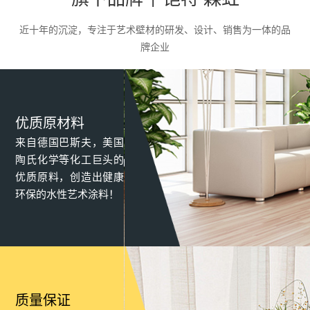
品，满足了客户对墙面的个性化需求。
近十年的沉淀，专注于艺术壁材的研发、设计、销售为一体的品
牌企业
优质原材料
来自德国巴斯夫，美国
陶氏化学等化工巨头的
优质原料，创造出健康
环保的水性艺术涂料！
质量保证