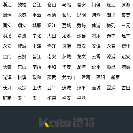
浙江
鼓楼
台江
仓山
马尾
晋安
闽侯
连江
罗源
闽清
永泰
平潭
福清
长乐
思明
海沧
湖里
集美
同安
翔安
城厢
涵江
荔城
秀屿
仙游
梅列
三元
明溪
清流
宁化
大田
尤溪
沙县
将乐
泰宁
建宁
永安
鲤城
丰泽
洛江
泉港
惠安
安溪
永春
德化
金门
石狮
晋江
南安
芗城
龙文
云霄
漳浦
诏安
长泰
东山
南靖
平和
华安
龙海
延平
顺昌
浦城
光泽
松溪
政和
邵武
武夷山
建瓯
建阳
新罗
长汀
永定
上杭
武平
连城
漳平
蕉城
霞浦
古田
屏南
寿宁
周宁
柘荣
福安
福鼎