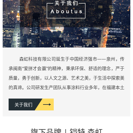
森虹科技有限公司诞生于中国经济强市——泉州，传
承闽南“爱拼才会赢”的精神，秉承环保、舒适的理念，严于
质量，勇于创新，以人文之源、艺术之美，于生活中探索美
的真谛。公司研发生产团队从事涂料行业多年，在福建本土
施工案例上千例，概含各类豪宅家装、商业空间、五星酒店
关于我们
等类型，积累了丰富的行业经验，厚积薄发，因而拥有了业
内一流的产品研发团队。相继推出：维纳斯系列、雅晶石系
列、肌理漆系列、功能性艺术漆系列……等10多类系列产
旗下品牌 | 铠特 森虹