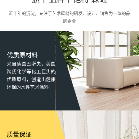
品，满足了客户对墙面的个性化需求。
近十年的沉淀，专注于艺术壁材的研发、设计、销售为一体的品
牌企业
优质原材料
来自德国巴斯夫，美国
陶氏化学等化工巨头的
优质原料，创造出健康
环保的水性艺术涂料！
质量保证