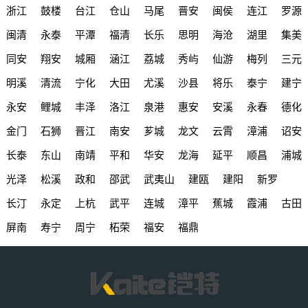
浙江
鼓楼
台江
仓山
马尾
晋安
闽侯
连江
罗源
闽清
永泰
平潭
福清
长乐
思明
海沧
湖里
集美
同安
翔安
城厢
涵江
荔城
秀屿
仙游
梅列
三元
明溪
清流
宁化
大田
尤溪
沙县
将乐
泰宁
建宁
永安
鲤城
丰泽
洛江
泉港
惠安
安溪
永春
德化
金门
石狮
晋江
南安
芗城
龙文
云霄
漳浦
诏安
长泰
东山
南靖
平和
华安
龙海
延平
顺昌
浦城
光泽
松溪
政和
邵武
武夷山
建瓯
建阳
新罗
长汀
永定
上杭
武平
连城
漳平
蕉城
霞浦
古田
屏南
寿宁
周宁
柘荣
福安
福鼎