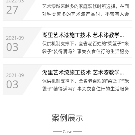
2022-03
27
艺术漆越来越多的家庭装修时所选择，在面
对种类繁多的艺术漆产品时，不禁有人会
问，什么是艺术漆，他和其它的墙面装修材
料有什么区别，他的特点又是什么呢？今天
湖里艺术漆施工技术 艺术漆教学培训 艺术涂料注意事项8
小编就带大家去了解一下艺术漆：艺术漆和
2021-09
03
保供机制支撑下，全省老百姓的“菜篮子”“米
其他墙面装饰......
袋子”装得满吗？事关衣食住行的生活服务
何时才能恢复正常？发布会上，省商务厅、
省农产品流通协会、成都餐饮同业公会、成
湖里艺术漆施工技术 艺术漆教学培训 艺术涂料注意事项7
都红旗连锁、京东西南分公司等政府部门、
2021-09
03
保供机制支撑下，全省老百姓的“菜篮子”“米
行业协......
袋子”装得满吗？事关衣食住行的生活服务
何时才能恢复正常？发布会上，省商务厅、
省农产品流通协会、成都餐饮同业公会、成
都红旗连锁、京东西南分公司等政府部门、
案例展示
行业协......
Case